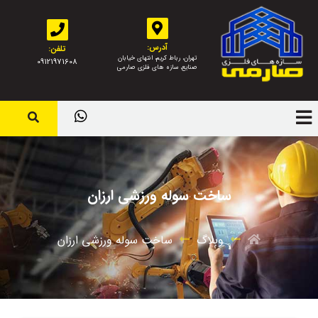
آدرس:
تلفن:
تهران، رباط کریم، انتهای خیابان
09121971608
صنایع، سازه های فلزی صارمی
ساخت سوله ورزشی ارزان
وبلاگ
ساخت سوله ورزشی ارزان