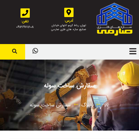
آدرس:
تلفن:
تهران، رباط کریم، انتهای خیابان
09121971608
صنایع، سازه های فلزی صارمی
سفارش ساخت سوله
وبلاگ
سفارش ساخت سوله