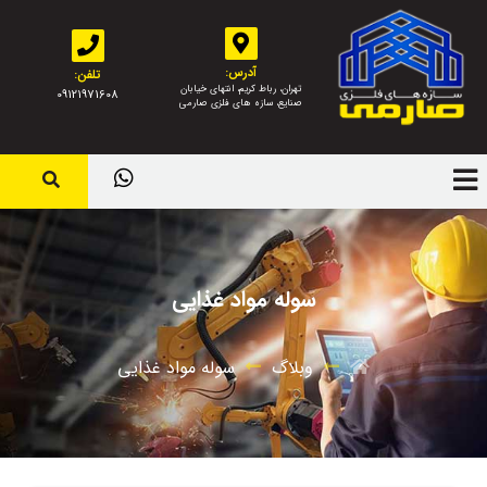
آدرس:
تلفن:
تهران، رباط کریم، انتهای خیابان
09121971608
صنایع، سازه های فلزی صارمی
سوله مواد غذایی
وبلاگ
سوله مواد غذایی