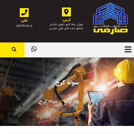
آدرس:
تلفن:
تهران، رباط کریم، انتهای خیابان
09121971608
صنایع، سازه های فلزی صارمی
سوله کرج
وبلاگ
سوله کرج