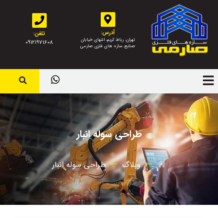
آدرس:
تلفن:
تهران، رباط کریم، انتهای خیابان
09121971608
صنایع، سازه های فلزی صارمی
طراحی سوله انبار
وبلاگ
طراحی سوله انبار