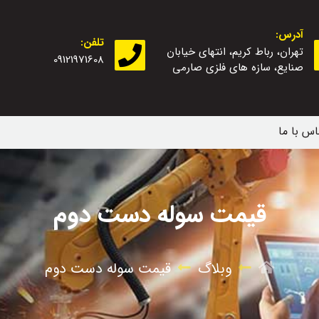
آدرس:
تلفن:
تهران، رباط کریم، انتهای خیابان
09121971608
صنایع، سازه های فلزی صارمی
اس با ما
قیمت سوله دست دوم
وبلاگ
قیمت سوله دست دوم