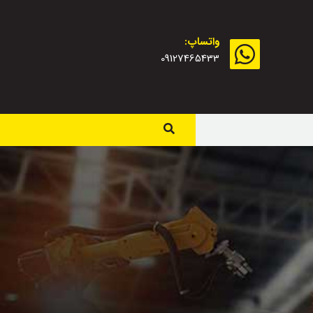
واتساپ:
09127465433