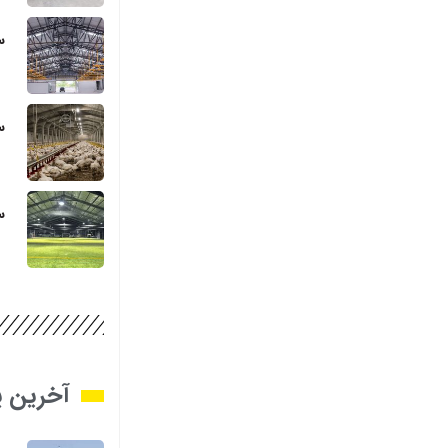
س
س
س
آخرین پ