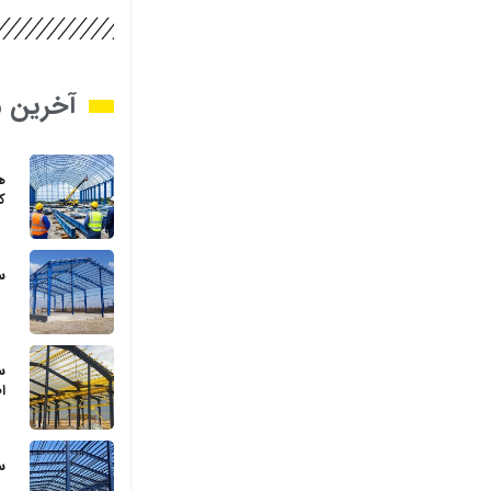
آخرین م
ک
س
س
ا
س