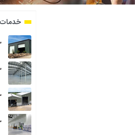
خدمات 
س
س
س
س