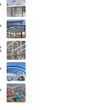
پ
پ
پ
آی
پ
پ