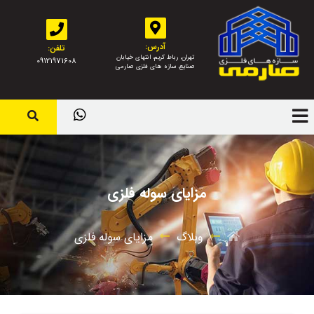
آدرس:
تلفن:
تهران، رباط کریم، انتهای خیابان
09121971608
صنایع، سازه های فلزی صارمی
مزایای سوله فلزی
وبلاگ
مزایای سوله فلزی